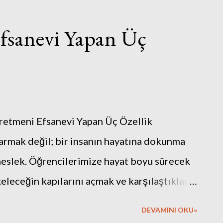
fsanevi Yapan Üç
ğretmeni Efsanevi Yapan Üç Özellik
rmak değil; bir insanın hayatına dokunma
 meslek. Öğrencilerimize hayat boyu sürecek
eleceğin kapılarını açmak ve karşılaştıkları
ardımcı olmak, bir öğretmenin
DEVAMINI OKU»
ı yapabilmek için üç temel özellik,