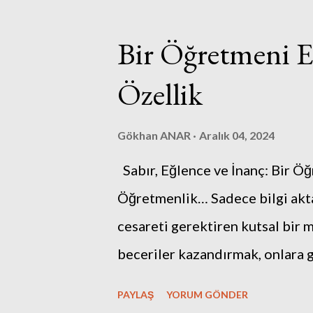
a
y
Bir Öğretmeni E
ı
t
Özellik
l
a
Gökhan ANAR
Aralık 04, 2024
r
Sabır, Eğlence ve İnanç: Bir Ö
Öğretmenlik… Sadece bilgi akta
cesareti gerektiren kutsal bir
beceriler kazandırmak, onlara g
zorluklarla başa çıkmalarına y
PAYLAŞ
YORUM GÖNDER
sorumluluğunda. Ama tüm bunlar