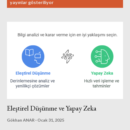
a
yayınlar gösteriliyor
y
ı
t
l
a
r
Eleştirel Düşünme ve Yapay Zeka
Gökhan ANAR
Ocak 31, 2025